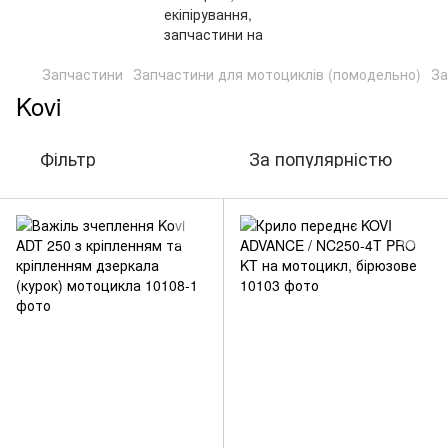
Запчастини
Запчастини для мотоциклів (помодельно)
За
Kovi
Фільтр
За популярністю