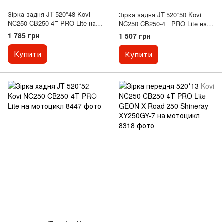
Зірка задня JT 520*48 Kovi
Зірка задня JT 520*50 Kovi
NC250 CB250-4Т PRO Lite на
NC250 CB250-4Т PRO Lite на
мотоцикл
мотоцикл
1 785 грн
1 507 грн
Купити
Купити