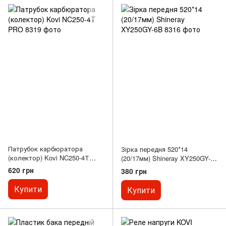
Патрубок карбюратора
Зірка передня 520*14
(колектор) Kovi NC250-4Т
(20/17мм) Shineray XY250GY-
PRO
6B
620 грн
380 грн
Купити
Купити