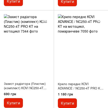
Купити
Купити
Захист радіатора (Пластик)
Крило переднє KOVI
(комплект) KOVI NC250-4T
ADVANCE / NC250-4T PRO KT
PRO KT на мотоцикл
на мотоцикл, помаранчеве
690 грн
1 180 грн
Купити
Купити