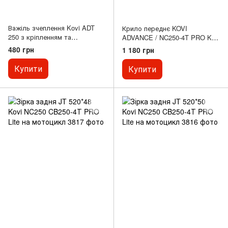
Важіль зчеплення Kovi ADT
Крило переднє KOVI
250 з кріпленням та
ADVANCE / NC250-4T PRO KT
кріпленням дзеркала (курок)
на мотоцикл, бірюзове
480 грн
1 180 грн
мотоцикла
Купити
Купити