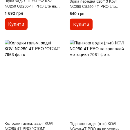
Зірка хадня JT 520*52 Kovi
Зірка передня 520*13 Kovi
NC250 CB250-4Т PRO Lite на
NC250 CB250-4Т PRO Lite
мотоцикл
GEON X-Road 250 Shineray
1 692 грн
640 грн
XY250GY-7 на мотоцикл
Купити
Купити
Колодки гальм. задні KOVI
Підніжка водія (л+п) KOVI
NC250-4T PRO "OTOM"
NC250-4T PRO на кросовий