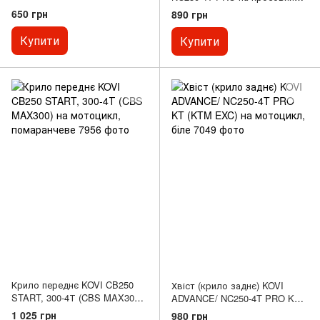
мотоцикл
650 грн
890 грн
Купити
Купити
Крило переднє KOVI CB250
Хвіст (крило заднє) KOVI
START, 300-4Т (CBS MAX300)
ADVANCE/ NC250-4T PRO KT
на мотоцикл, помаранчеве
(KTM EXC) на мотоцикл, біле
1 025 грн
980 грн