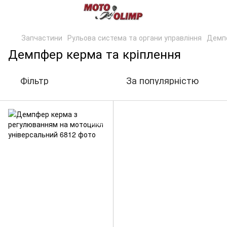
Запчастини
Рульова система та органи управління
Демпф
Демпфер керма та кріплення
Фільтр
За популярністю