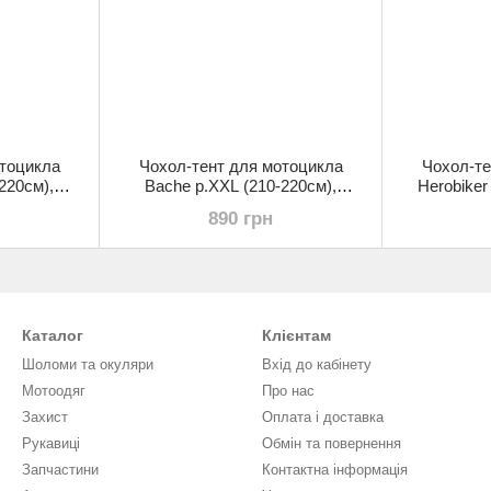
отоцикла
Чохол-тент для мотоцикла
Чохол-те
220см),
Bache р.XXL (210-220см),
Herobiker
ий
зелений
890 грн
Каталог
Клієнтам
Шоломи та окуляри
Вхід до кабінету
Мотоодяг
Про нас
Захист
Оплата і доставка
Рукавиці
Обмін та повернення
Запчастини
Контактна інформація