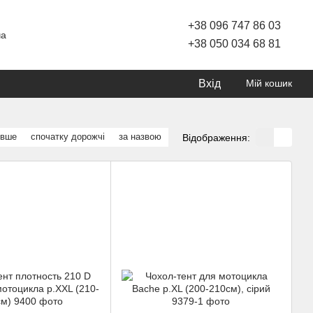
+38 096 747 86 03
ча
+38 050 034 68 81
Вхід
Мій кошик
евше
спочатку дорожчі
за назвою
Відображення: