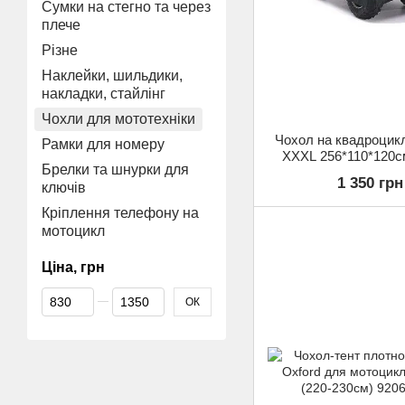
Сумки на стегно та через
плече
Різне
Наклейки, шильдики,
накладки, стайлінг
Чохли для мототехніки
Чохол на квадроцик
Рамки для номеру
XXXL 256*110*120с
Брелки та шнурки для
1 350 грн
ключів
Кріплення телефону на
мотоцикл
Ціна, грн
Від Ціна, грн
До Ціна, грн
ОК