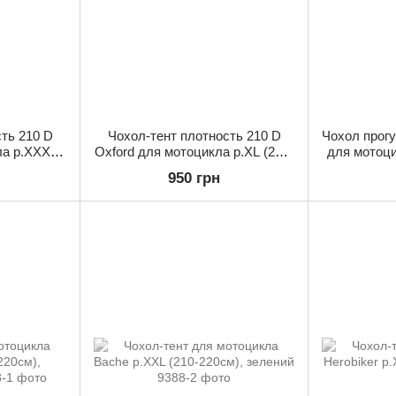
ть 210 D
Чохол-тент плотность 210 D
Чохол прогу
ла р.XXXL
Oxford для мотоцикла р.XL (200-
для мотоци
)
210см)
950 грн