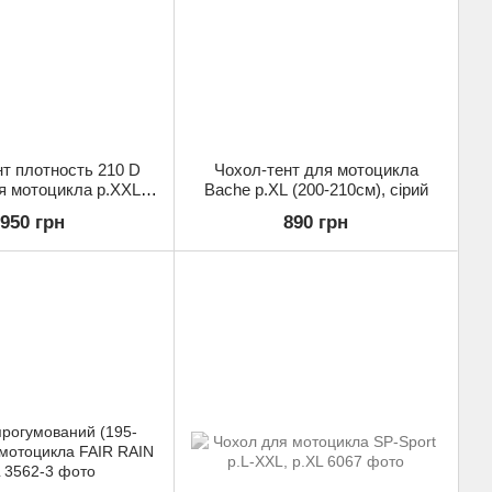
т плотность 210 D
Чохол-тент для мотоцикла
я мотоцикла р.XXL
Bache р.XL (200-210см), сірий
210-220см)
950 грн
890 грн