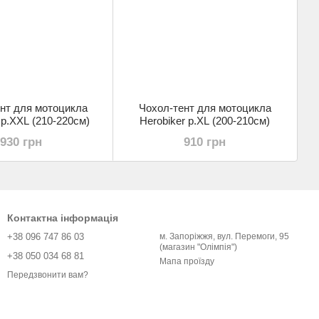
нт для мотоцикла
Чохол-тент для мотоцикла
 р.XXL (210-220см)
Herobiker р.XL (200-210см)
930 грн
910 грн
Контактна інформація
+38 096 747 86 03
м. Запоріжжя, вул. Перемоги, 95
(магазин "Олімпія")
+38 050 034 68 81
Мапа проїзду
Передзвонити вам?