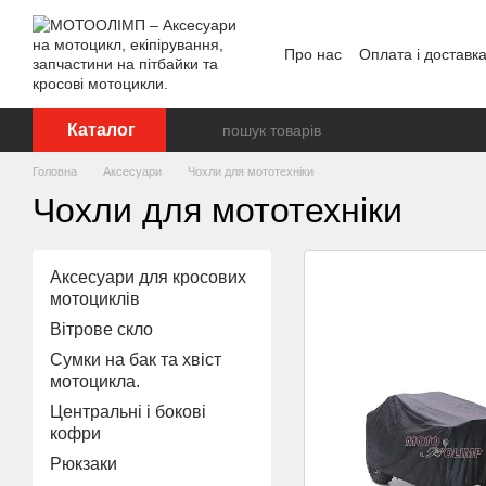
Перейти до основного контенту
Про нас
Оплата і доставк
Відгуки про магазин
Каталог
Головна
Аксесуари
Чохли для мототехніки
Чохли для мототехніки
Аксесуари для кросових
мотоциклів
Вітрове скло
Сумки на бак та хвіст
мотоцикла.
Центральні і бокові
кофри
Рюкзаки