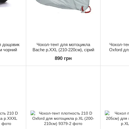
л дощовик
Чохол-тент для мотоцикла
Чохол-тен
м чорний
Bache р.XXL (210-220см), сірий
Oxford дл
(
890 грн