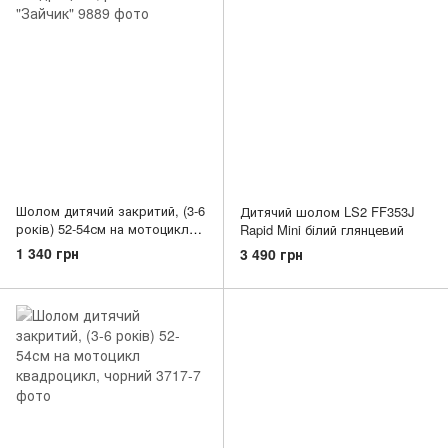
Шолом дитячий закритий, (3-6
Дитячий шолом LS2 FF353J
років) 52-54см на мотоцикл
Rapid Mini білий глянцевий
квадроцикл, рожевий
1 340 грн
3 490 грн
"Зайчик"