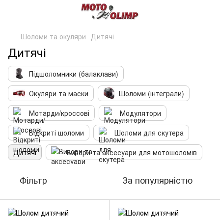
Шоломи та окуляри
Дитячі
Дитячі
Підшоломники (балаклави)
Окуляри та маски
Шоломи (інтеграли)
Мотарди/кроссові
Модулятори
Відкриті шоломи
Шоломи для скутера
Дитячі
Визори та аксесуари для мотошоломів
Фільтр
За популярністю