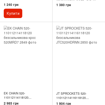
(O‑Ring) на мотоцикл до 500сс
(O‑Ring) на мотоцикл
1 240 грн
1 380 грн
Купити
EK CHAIN ​​520-
JT SPROCKETS 520-
110112114118120
110112114116118120
безсальникова крос 520MRD7
безсальникова JTC520HDRNN
2 985 грн
1 904 грн