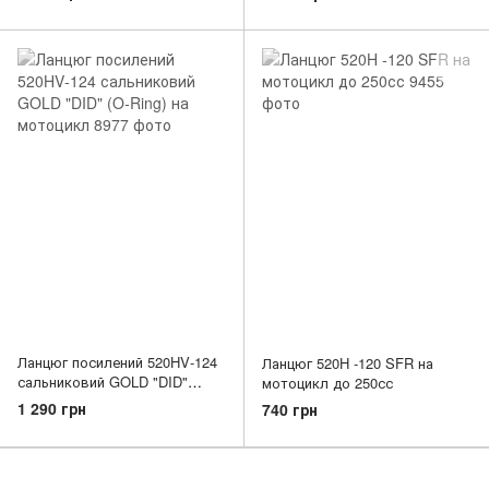
Ланцюг посилений 520HV‑124
Ланцюг 520H ‑120 SFR на
сальниковий GOLD "DID"
мотоцикл до 250сс
(O‑Ring) на мотоцикл
1 290 грн
740 грн