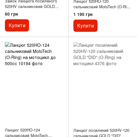
Замок ланцюга посиленого
Ланцюг 520HO-120
520HV сальниковий GOLD
сальниковий MotoTech (O‑Ring)
"DID" (O‑Ring) на мотоцикл до
на мотоцикл до 500сс
60 грн
1 190 грн
500сс
Купити
Купити
Ланцюг 520HO-124
Ланцюг посилений 520HV‑120
сальниковий MotoTech
сальниковий GOLD "DID"