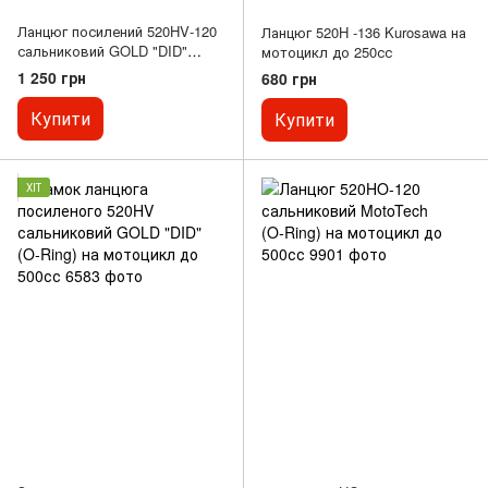
Ланцюг посилений 520HV‑120
Ланцюг 520H ‑136 Kurosawa на
сальниковий GOLD "DID"
мотоцикл до 250сс
(O‑Ring) на мотоцикл до 500сс
1 250 грн
680 грн
Купити
Купити
ХІТ