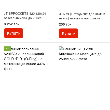
JT SPROCKETS 520-120124
Знімач (інструмент для заміни
безсальникова до 750сс
ланок) ланцюга мотоцикла
JTC520X1R2NN
420-530
3 252 грн
250 грн
Купити
Купити
ХІТ