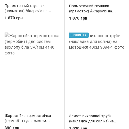
Прямоточний глушник
Прямоточний глушник
(прямоток) Akrapovic на
(прямоток) Akrapovic на
мотоцикл
мотоцикл
1 870 грн
1 870 грн
НОВИНКА
Жаростійка термострічка
Захист вихлопної труби
(термобінт) для систем
(накладка для коліна) на
вихлопу біла 5м/10м
мотоцикл 40см
390 грн
1 020 грн