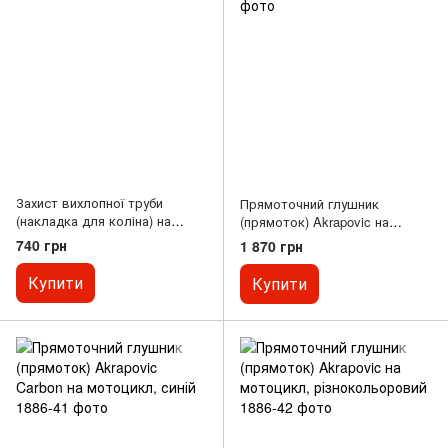
Захист вихлопної труби
Прямоточний глушник
(накладка для коліна) на
(прямоток) Akrapovic на
мотоцикл 22см
мотоцикл, сірий з карбоновим
740 грн
1 870 грн
хвостом
Купити
Купити