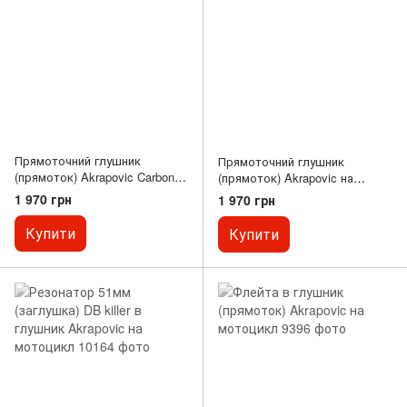
Прямоточний глушник
Прямоточний глушник
(прямоток) Akrapovic Carbon
(прямоток) Akrapovic на
на мотоцикл, синій
мотоцикл, різнокольоровий
1 970 грн
1 970 грн
Купити
Купити