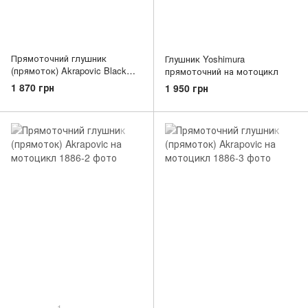
Прямоточний глушник
Глушник Yoshimura
(прямоток) Akrapovic Black
прямоточний на мотоцикл
(чорний) на мотоцикл
1 870 грн
1 950 грн
1