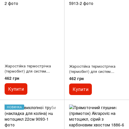
Жаростійка термострічка
Жаростійка термострічка
(термобінт) для систем
(термобінт) для систем
вихлопу чорна 5м/10м
вихлопу сатінова 5м/10м
462 грн
462 грн
Купити
Купити
НОВИНКА