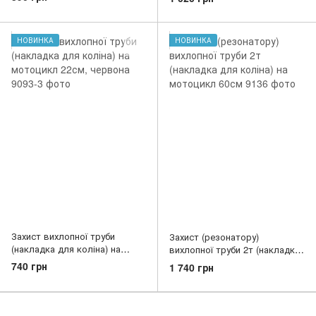
НОВИНКА
НОВИНКА
Захист вихлопної труби
Захист (резонатору)
(накладка для коліна) на
вихлопної труби 2т (накладка
мотоцикл 22см, червона
для коліна) на мотоцикл 60см
740 грн
1 740 грн