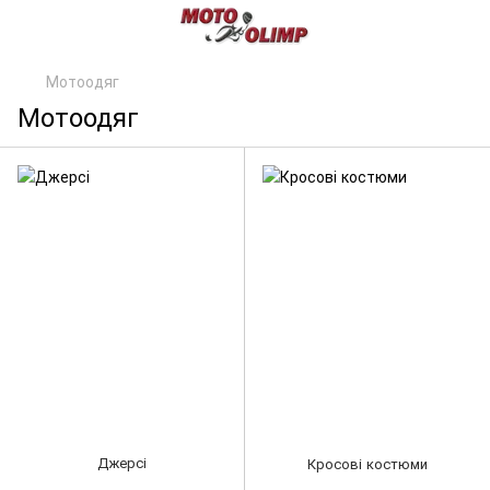
Мотоодяг
Мотоодяг
Джерсі
Кросові костюми