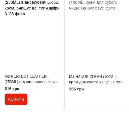
M3 PERFECT LEATHER
M4 HANDS CLEAN (100ML)
(250ML) відновлювач шкіри.
крем для сухого чищення рук
крем. очищує всі типи шкіри
516 грн
366 грн
Купити