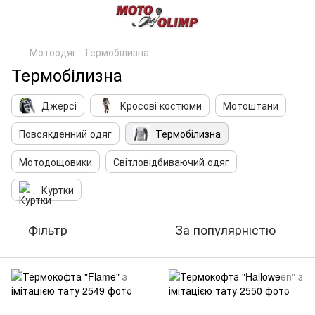
Мотоодяг
Термобілизна
Термобілизна
Джерсі
Кросові костюми
Мотоштани
Повсякденний одяг
Термобілизна
Мотодощовики
Світловідбиваючий одяг
Куртки
Фільтр
За популярністю