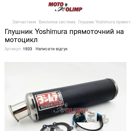
Запчастини
Вихлопна система
Глушник Yoshimura прямо
Глушник Yoshimura прямоточний на
мотоцикл
Артикул:
1933
Написати відгук