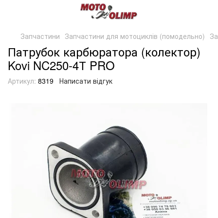
Запчастини
Запчастини для мотоциклів (помодельно)
За
Патрубок карбюратора (колектор)
Kovi NC250-4Т PRO
Артикул:
8319
Написати відгук