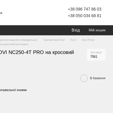
+38 096 747 86 03
ча
+38 050 034 68 81
Вхід
Мій кошик
для мотоциклів (помодельно)
Запчастини Kovi
Kovi
Kovi Різне
 на кросовий мотоцикл
KOVI NC250-4T PRO на кросовий
Артикул
7061
В бажання
ичувальної знижки