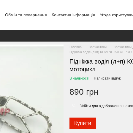
а
Обмін та повернення
Контактна інформація
Угода користува
Головна
Запчастини
Запчастини 
Підніжка водія (л+п) KOVI NC250-4T PRO
Підніжка водія (л+п) 
мотоцикл
В наявності
Написати відгук
890 грн
Увійти
для відображення накоп
%
Купити