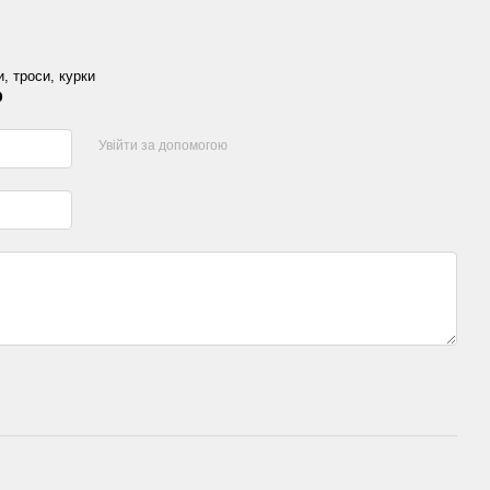
и, троси, курки
р
Увійти за допомогою