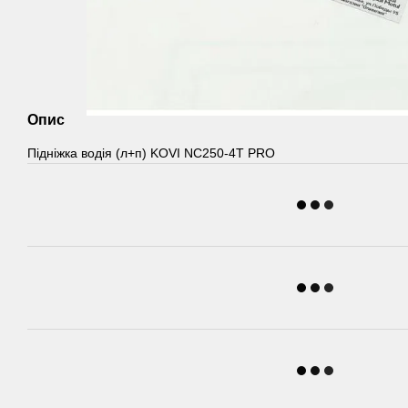
Опис
Підніжка водія (л+п) KOVI NC250-4T PRO