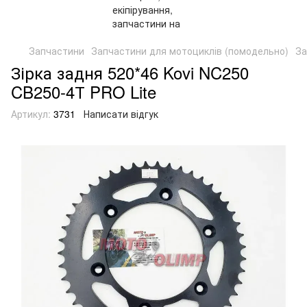
Запчастини
Запчастини для мотоциклів (помодельно)
За
Зірка задня 520*46 Kovi NC250
CB250-4Т PRO Lite
Артикул:
3731
Написати відгук