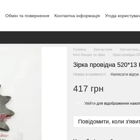
а
Обмін та повернення
Контактна інформація
Угода користува
Головна
Запчастини
Запчастини 
Kovi Ланцюг та зірки
Зірка провідна 
Зірка провідна 520*1
Немає в наявності
Написати відгук
417 грн
Увійти
для відображення накоп
%
Повідомити, коли з'яви