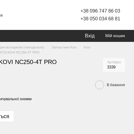
+38 096 747 86 03
ча
+38 050 034 68 81
Вхід
Мій кошик
для мотоциклів (помодельно)
Запчастини Kovi
Kovi
520*13 KOVI NC250-4T PRO
3 KOVI NC250-4T PRO
Артикул
3339
В бажання
ичувальної знижки
ться