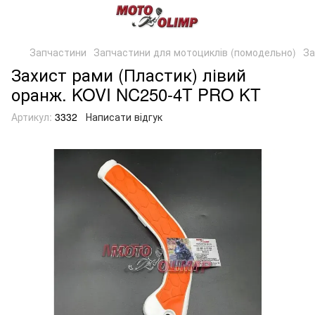
Запчастини
Запчастини для мотоциклів (помодельно)
За
Захист рами (Пластик) лівий
оранж. KOVI NC250-4T PRO KT
Артикул:
3332
Написати відгук