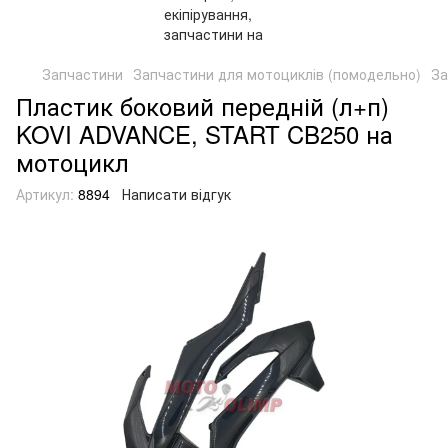
Запчастини
Запчастини для мотоциклів (помодельно)
За
Пластик боковий передній (л+п)
KOVI ADVANCE, START CB250 на
мотоцикл
Артикул:
8894
Написати відгук