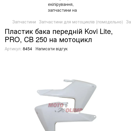
Запчастини
Запчастини для мотоциклів (помодельно)
За
Пластик бака передній Kovi Lite,
PRO, CB 250 на мотоцикл
Артикул:
8454
Написати відгук