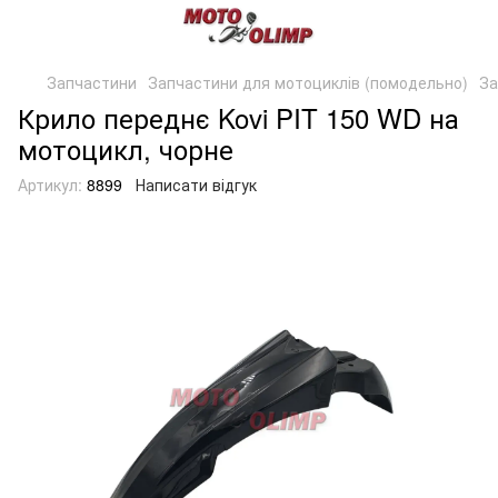
Запчастини
Запчастини для мотоциклів (помодельно)
За
Крило переднє Kovi PIT 150 WD на
мотоцикл, чорне
Артикул:
8899
Написати відгук