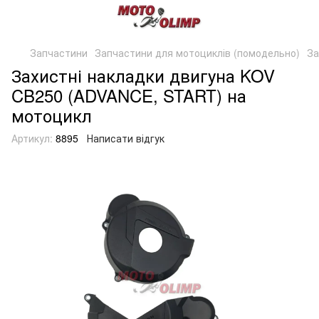
Запчастини
Запчастини для мотоциклів (помодельно)
За
Захистні накладки двигуна KOV
CB250 (ADVANCE, START) на
мотоцикл
Артикул:
8895
Написати відгук