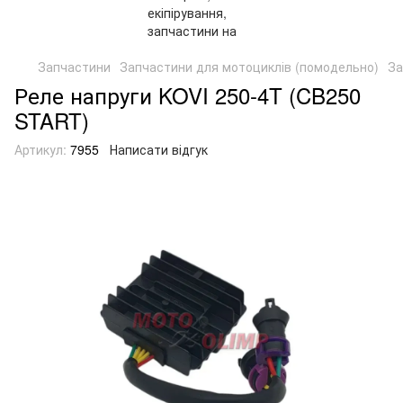
Запчастини
Запчастини для мотоциклів (помодельно)
За
Реле напруги KOVI 250-4T (CB250
START)
Артикул:
7955
Написати відгук