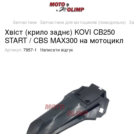
Запчастини
Запчастини для мотоциклів (помодельно)
За
Хвіст (крило заднє) KOVI CB250
START / CBS MAX300 на мотоцикл
Артикул:
7957-1
Написати відгук