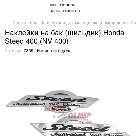
Запчастини
Запчастини для мотоциклів (помодельно)
За
Наклейки на бак (шильдик) Honda
Steed 400 (NV 400)
Артикул:
7859
Написати відгук