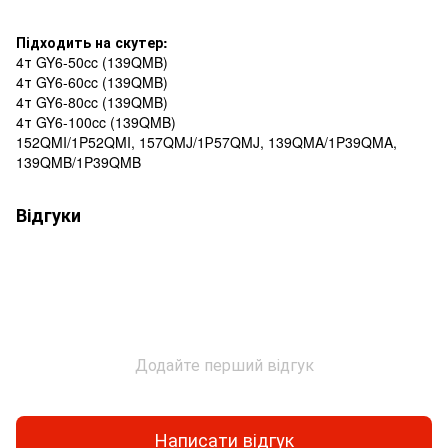
Підходить на скутер:
4т GY6-50cc (139QMB)
4т GY6-60cc (139QMB)
4т GY6-80cc (139QMB)
4т GY6-100cc (139QMB)
152QMI/1P52QMI, 157QMJ/1Р57QMJ, 139QMA/1P39QMA,
139QMB/1P39QMB
Відгуки
Додайте перший відгук
Написати відгук