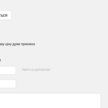
ться
таку ціну дуже приємна
р
Увійти за допомогою