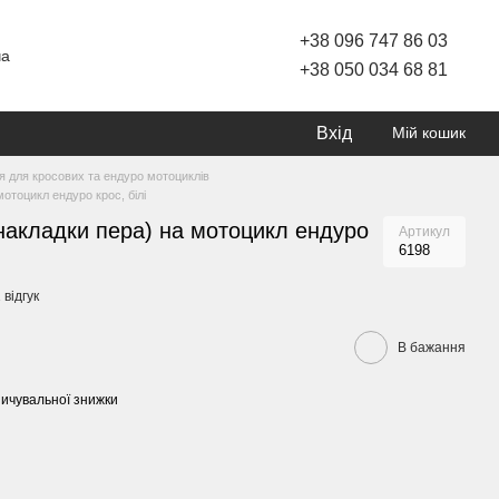
+38 096 747 86 03
ча
+38 050 034 68 81
Вхід
Мій кошик
 для кросових та ендуро мотоциклів
мотоцикл ендуро крос, білі
 накладки пера) на мотоцикл ендуро
Артикул
6198
 відгук
В бажання
ичувальної знижки