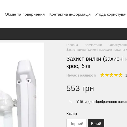
а
Обмін та повернення
Контактна інформація
Угода користува
Головна
Запчастини
Обважування
Захист вилки (захисні накладки пера) на 
Захист вилки (захисні
крос, білі
Немає в наявності
1
553 грн
Увійти
для відображення накоп
%
Колір
Чорний
Білий