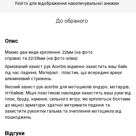
Увійти
для відображення накопичувальної знижки
%
До обраного
Опис
Маємо два види кріплення: 22мм (на фото
справа) та 22/28мм (на фото зліва)
Армований захист рук Acerbis відмінно захистить ваш байк
під час падіння. Матеріал - пластик, що всередині армує
алюмінієвий стрижень.
Якісний захист рук acerbis для мотоциклів ендуро, мотардів,
пітбайків. Міцні пластикові накладки захистять ваші руки від
гілок, бруду, каміння, сильного вітру; які кріпляться болтами
до міцної арматури, здатної витримати падіння та
захистити рукоятки гальма та зчеплення мотоцикла від
пошкоджень.
Відгуки