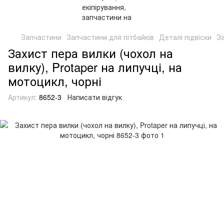
Запчастини
Запчастини для пітбайків
Деталі підвіски
За
Захист пера вилки (чохол на
вилку), Protaper на липучці, на
мотоцикл, чорні
Артикул:
8652-3
Написати відгук