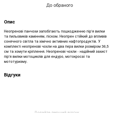
До обраного
Опис
Неопренові панчохи запобігають пошкодженню пір'я вилки
та пильовиків камінням, піском. Неопрен стійкий до впливів
сонячного світла та хімічно активних нафтопродуктів. У
комплекті неопренові чохли на два пера вилки розміром 36,5
см та хомути кріплення. Неопренові чохли - надійний захист
пір'я вилки мотоциклів для ендуро, мотокросаї та
мототуризму.
Відгуки
Додайте перший відгук