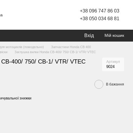
+38 096 747 86 03
ча
+38 050 034 68 81
Вхід
Мій кошик
для мотоциклів (помодельно)
Запчастини Honda CB 400
віски
Заглушка вилки Honda CB-400/ 750/ СВ-1/ VTR/ VTEC
 CB-400/ 750/ СВ-1/ VTR/ VTEC
Артикул
9024
В бажання
ичувальної знижки