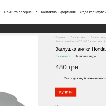
а
Обмін та повернення
Контактна інформація
Угода користува
Головна
Запчастини
Запчастини 
Запчастини Honda CB 400 Запчастини під
Заглушка вилки Honda
В наявності
Написати відгук
480 грн
Увійти
для відображення накоп
%
Купити