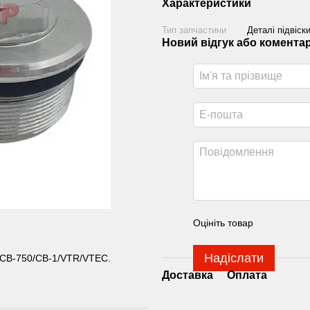
Характеристики
Тип запчастини
Деталі підвіск
Новий відгук або комента
Оцініть товар
Надіслати
а CB-750/СВ-1/VTR/VTEC.
Доставка
Оплата