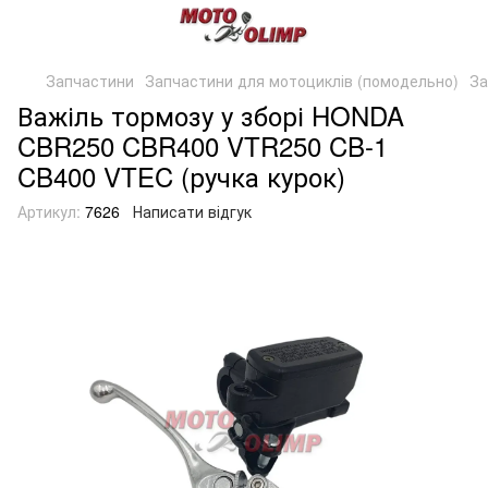
Запчастини
Запчастини для мотоциклів (помодельно)
За
Важіль тормозу у зборі HONDA
CBR250 CBR400 VTR250 CB-1
CB400 VTEC (ручка курок)
Артикул:
7626
Написати відгук