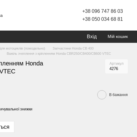
+38 096 747 86 03
ча
+38 050 034 68 81
Вхід
Мій кошик
для мотоциклів (помодельно)
Запчастини Honda CB 400
Важіль зчеплення з кріпленням Honda CBR250/CB400/CB600 VTEC
іпленням Honda
Артикул
4276
 VTEC
В бажання
ичувальної знижки
ться