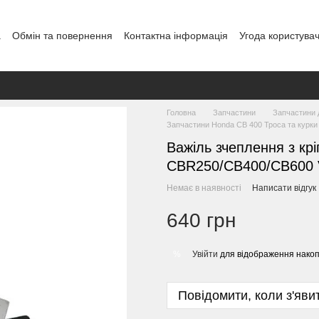
а
Обмін та повернення
Контактна інформація
Угода користува
Головна
Запчастини
Запчастини 
Запчастини Honda CB 400 Троса та курки
Важіль зчеплення з кр
CBR250/CB400/CB600
Немає в наявності
Написати відгук
640 грн
Увійти
для відображення накоп
%
Повідомити, коли з'яви