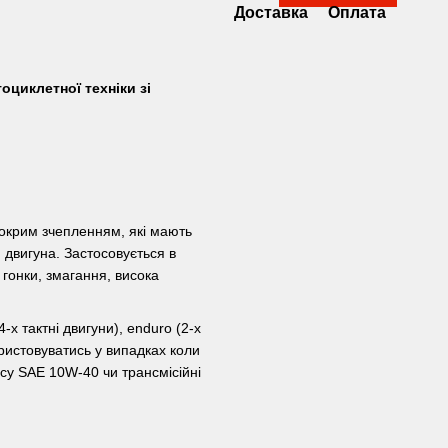
Доставка
Оплата
циклетної техніки зі
окрим зчепленням, які мають
двигуна. Застосовується в
гонки, змагання, висока
4-х тактні двигуни), еnduro (2-х
ористовуватись у випадках коли
асу SAE 10W-40 чи трансмісійні