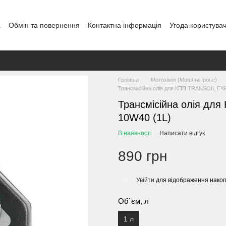
а
Обмін та повернення
Контактна інформація
Угода користува
Головна
Мотохімія (Motul та Ipone)
Трансмісійна олія для КПП TRANSOIL EX
Трансмісійна олія д
10W40 (1L)
В наявності
Написати відгук
890 грн
Увійти
для відображення накоп
%
Об`єм, л
1 л