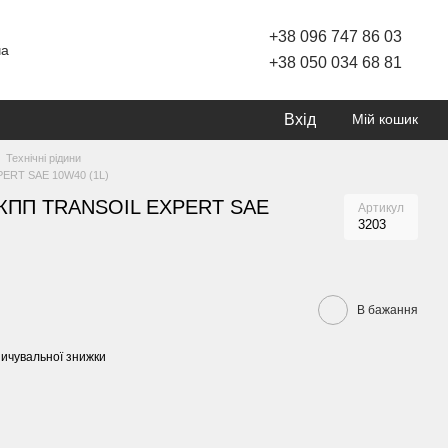
+38 096 747 86 03
ча
+38 050 034 68 81
Вхід
Мій кошик
Технічні рідини
PERT SAE 10W40 (1L)
ля КПП TRANSOIL EXPERT SAE
Артикул
3203
В бажання
ичувальної знижки