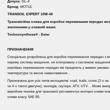
Допуск
:
GL-4
Бренд
:
MOTUL
TRANSOIL EXPERT 10W-40
Трансмісійна олива для коробок перемикання передач мото
зчепленням у оливній ванні.
Technosynthese® - Ester
ПРИЗНАЧЕННЯ
Спеціально розроблена для коробок перемикання передач з м
окрему систему мащення, не інтегровану з системою мащення 
коробках перемикання передач які працюють у важких умовах: 
температура та високі навантаження...
Призначена для усіх типів мотоциклів: road, trails, cross (2-х чи 
чи 4-х тактні двигуни), мопедів, скутери, ATV, UTV… Може вик
виробник техніки для трансмісії регламентує моторні оливи кл
оливи класу SAE 90.