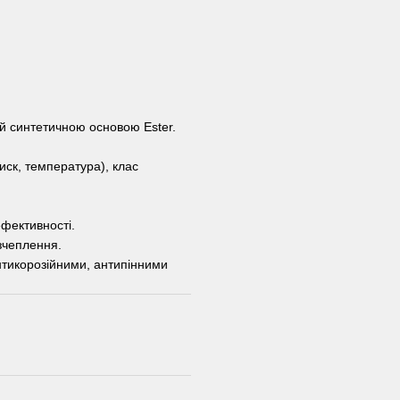
й синтетичною основою Ester.
иск, температура), клас
фективності.
зчеплення.
нтикорозійними, антипінними