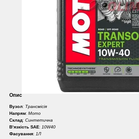
Опис
Вузол
:
Трансмісія
Напрям
:
Мото
Склад
:
Синтетична
В‘язкість SAE
:
10W40
Фасування
:
1Л