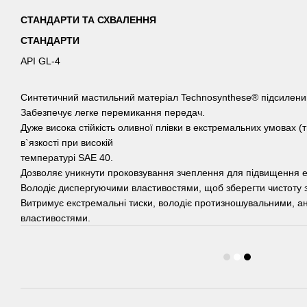
СТАНДАРТИ ТА СХВАЛЕННЯ
СТАНДАРТИ
API GL-4
Синтетичний мастильний матеріал Technosynthese® підсилени
Забезпечує легке перемикання передач.
Дуже висока стійкість оливної плівки в екстремальних умовах (т
в`язкості при високій
температурі SAE 40.
Дозволяє уникнути проковзування зчеплення для підвищення е
Володіє диспергуючими властивостями, щоб зберегти чистоту 
Витримує екстремальні тиски, володіє протизношувальними, а
властивостями.