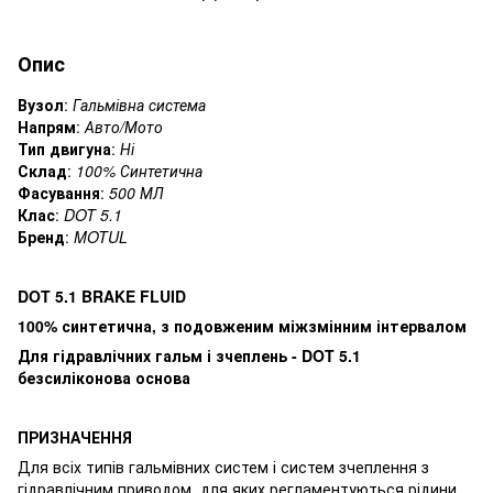
Опис
Вузол
:
Гальмівна система
Напрям
:
Авто/Мото
Тип двигуна
:
Ні
Склад
:
100% Синтетична
Фасування
:
500 МЛ
Клас
:
DOT 5.1
Бренд
:
MOTUL
DOT 5.1 BRAKE FLUID
100% синтетична, з подовженим міжзмінним інтервалом
Для гідравлічних гальм і зчеплень - DOT 5.1
безсиліконова основа
ПРИЗНАЧЕННЯ
Для всіх типів гальмівних систем і систем зчеплення з
гідравлічним приводом, для яких регламентуються рідини,