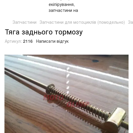
Запчастини
Запчастини для мотоциклів (помодельно)
За
Тяга заднього тормозу
Артикул:
2116
Написати відгук