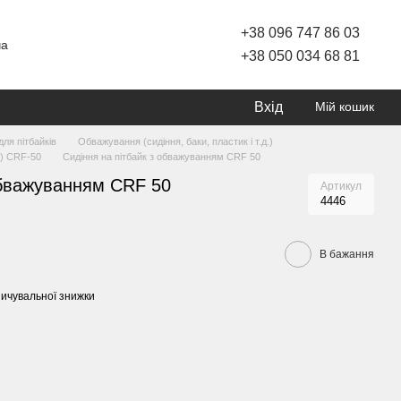
+38 096 747 86 03
ча
+38 050 034 68 81
Вхід
Мій кошик
ля пітбайків
Обважування (сидіння, баки, пластик і т.д.)
.) CRF-50
Сидіння на пітбайк з обважуванням CRF 50
обважуванням CRF 50
Артикул
4446
В бажання
ичувальної знижки