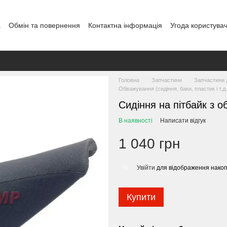
а
Обмін та повернення
Контактна інформація
Угода користува
Головна
Запчастини
Запчастини д
Обважування (сидіння, баки, пластик і т.д
Сидіння на пітбайк з 
В наявності
Написати відгук
1 040 грн
Увійти
для відображення накоп
%
Купити