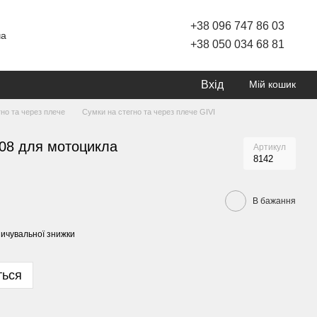
+38 096 747 86 03
ча
+38 050 034 68 81
Вхід
Мій кошик
но та через плече
Сумки на стегно та через плече GIVI
608 для мотоцикла
Артикул
8142
В бажання
ичувальної знижки
ться