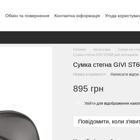
а
Обмін та повернення
Контактна інформація
Угода користува
Головна
Аксесуари
Сумки на стег
Сумка стегна GIVI ST608 для мотоцикла
Сумка стегна GIVI ST
Немає в наявності
Написати відгук
895 грн
Увійти
для відображення накоп
%
Повідомити, коли з'яви