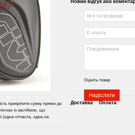
Новий відгук або комента
Оцініть товар
Надіслати
Доставка
Оплата
вість прикріпити сумку прямо до
тегнах із застібкою, що
і (одна сітчаста, одна на