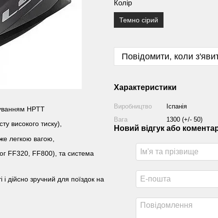
Колір
Темно сірий
Повідомити, коли з'яви
Характеристики
Виробництво
Іспанія
суванням HPTT
Вага
1300 (+/- 50)
ту високого тиску),
Новий відгук або комента
уже легкою вагою,
ог FF320, FF800), та система
 і дійсно зручний для поїздок на