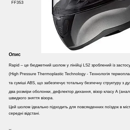
Опис
Rapid – це бюджетний шолом у лінійці LS2 зроблений із засто
(High Pressure Thermoplastic Technology - Технологія термоплас
та суміші ABS, що забезпечує тотальну безпечну структуру з д
два розміри оболонки, дефлектор дихання, візор класу А (анал
швидкого зняття візора.
Цей шолом ідеально підходить для повсякденних поїздок в місті
середні відстані.