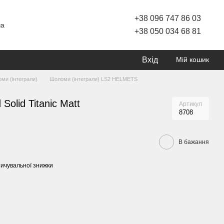
+38 096 747 86 03
ча
+38 050 034 68 81
Вхід
Мій кошик
ми (інтеграли)
Шоломи (інтеграли) LS2 HELMETS
olid Titanic Matt
Артикул
8708
В бажання
ичувальної знижки