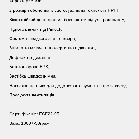
Характеристики:
2 розміри оболонки із застосуванням технології HPTT;
Візор стійкий до подряпин із захистом від ультрафіолету;
Підготовлений під Pinlock;
Система швидкого зняття візора;
Знімна та миюча гіпоалергенна підкладка;
Дефлектор дихання;
Багатошарова EPS;
Застібка швидкознімна;
Накладка на шию для додаткового шумо та вітро захисту;
Просунута вентиляція.
Сертифікація: ЕСЕ22-05
Вага: 1300+-50грам