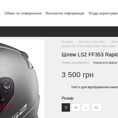
а
Обмін та повернення
Контактна інформація
Угода користува
Головна
Шоломи та окуляри
Шоло
Шлем LS2 FF353 Rapid Solid Titanic Matt
Шлем LS2 FF353 Rapid S
Немає в наявності
Написати відгук
3 500 грн
Увійти
для відображення накоп
%
Розмір
S
М
L
XL