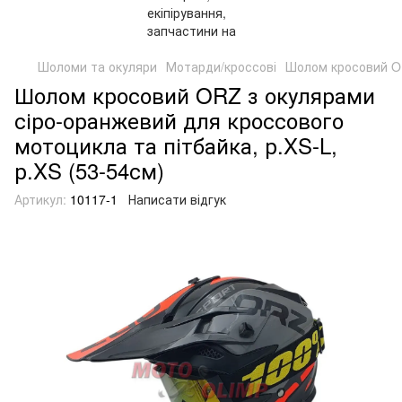
Шоломи та окуляри
Мотарди/кроссові
Шолом кросовий OR
Шолом кросовий ORZ з окулярами
сіро-оранжевий для кроссового
мотоцикла та пітбайка, р.XS-L,
р.XS (53-54см)
Артикул:
10117-1
Написати відгук