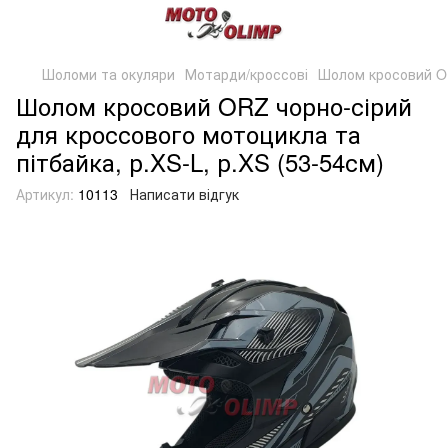
Шоломи та окуляри
Мотарди/кроссові
Шолом кросовий OR
Шолом кросовий ORZ чорно-сірий
для кроссового мотоцикла та
пітбайка, р.XS-L, р.XS (53-54см)
Артикул:
10113
Написати відгук