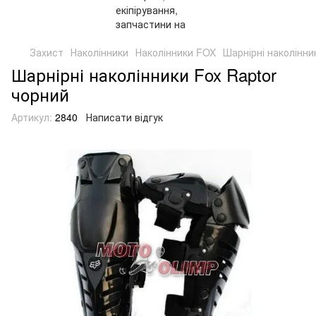
Захист
Наколінники
Наколінники FOX
Шарнірні наколінни
Шарнірні наколінники Fox Raptor
чорний
Артикул:
2840
Написати відгук