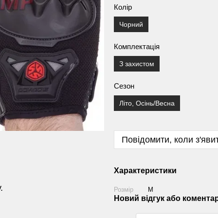
Колір
Чорний
Комплектація
З захистом
Сезон
Літо, Осінь/Весна
Повідомити, коли з'яви
Характеристики
.
Розмір
M
Новий відгук або комента