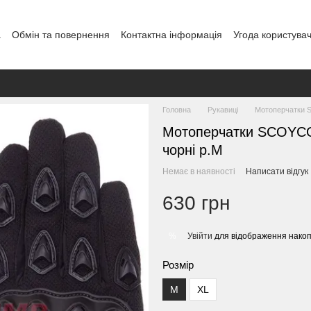
а
Обмін та повернення
Контактна інформація
Угода користува
Головна
Рукавиці
Мотоперчатки S
Мотоперчатки SCOYCO 
чорні р.М
Немає в наявності
Написати відгук
630 грн
Увійти
для відображення накоп
%
Розмір
M
XL