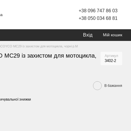
+38 096 747 86 03
ча
+38 050 034 68 81
Вхід
Мій кошик
COYCO MC29 із захистом для мотоцикла, чорні р.М
MC29 із захистом для мотоцикла,
Артикул
3402-2
В бажання
ичувальної знижки