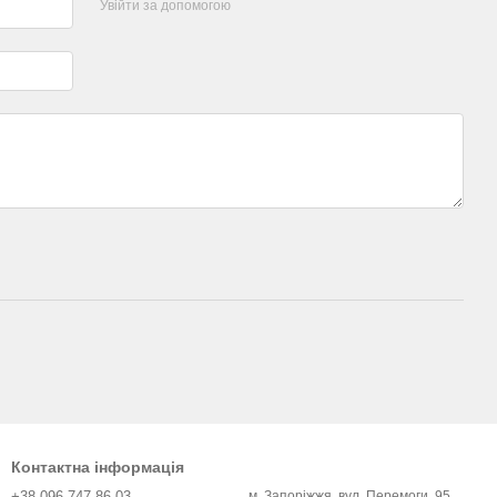
Увійти за допомогою
Контактна інформація
+38 096 747 86 03
м. Запоріжжя, вул. Перемоги, 95