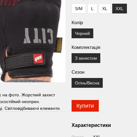
S/M
L
XL
XXL
Колір
Чорний
Комплектація
З захистом
Сезон
Осінь/Весна
є на фото. Жорсткий захист
носостійкий неопрен.
Купити
і. Світловідбиваючі елементи.
Характеристики