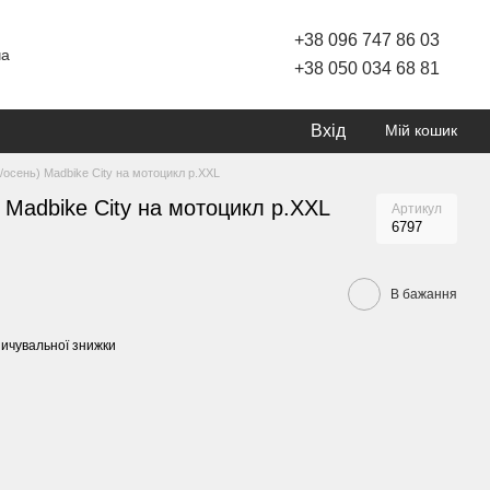
+38 096 747 86 03
ча
+38 050 034 68 81
Вхід
Мій кошик
/осень) Madbike City на мотоцикл р.XXL
) Madbike City на мотоцикл р.XXL
Артикул
6797
В бажання
ичувальної знижки