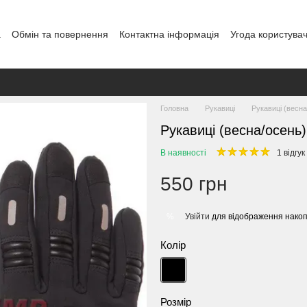
а
Обмін та повернення
Контактна інформація
Угода користува
Головна
Рукавиці
Рукавиці (весна
Рукавиці (весна/осень
В наявності
1 відгук
550 грн
Увійти
для відображення накоп
%
Колір
Розмір