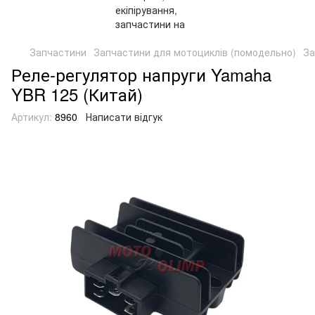
Запчастини
Запчастини для мотоциклів (помодельно)
За
Реле-регулятор напруги Yamaha
YBR 125 (Китай)
Артикул:
8960
Написати відгук