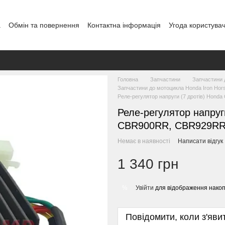
а
Обмін та повернення
Контактна інформація
Угода користува
Головна
Запчастини
Запчастини 
Запчастини до мотоцикла Honda Iron Ho
Реле-регулятор напруги (7 дротів) Ho
Реле-регулятор напруг
CBR900RR, CBR929RR
Немає в наявності
Написати відгук
1 340 грн
Увійти
для відображення накоп
%
Повідомити, коли з'яви