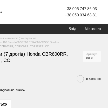
+38 096 747 86 03
ча
+38 050 034 68 81
Вхід
Мій кошик
для мотоциклів (помодельно)
rse 400 Steed 400 VT600 CBR400 NSR250 Shadow
nda CBR600RR, CBR900RR, CBR929RR, CC
и (7 дротів) Honda CBR600RR,
Артикул
8958
, CC
В бажання
ичувальної знижки
ться