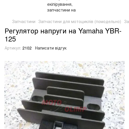
Запчастини
Запчастини для мотоциклів (помодельно)
За
Регулятор напруги на Yamaha YBR-
125
Артикул:
2102
Написати відгук