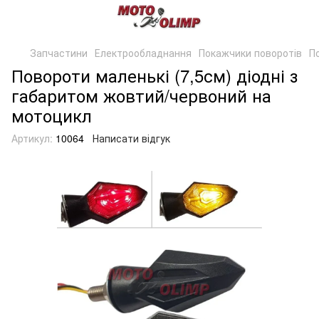
Запчастини
Електрообладнання
Покажчики поворотів
П
Повороти маленькі (7,5см) діодні з
габаритом жовтий/червоний на
мотоцикл
Артикул:
10064
Написати відгук