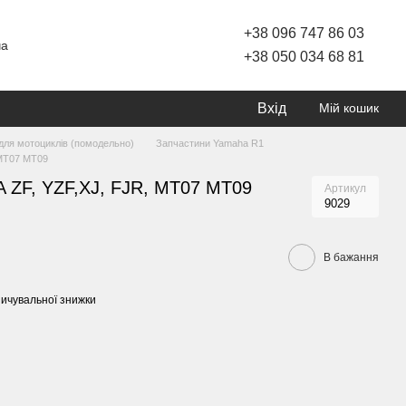
+38 096 747 86 03
ча
+38 050 034 68 81
Вхід
Мій кошик
для мотоциклів (помодельно)
Запчастини Yamaha R1
 MT07 MT09
A ZF, YZF,XJ, FJR, MT07 MT09
Артикул
9029
В бажання
ичувальної знижки