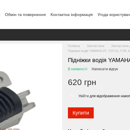
а
Обмін та повернення
Контактна інформація
Угода користува
Головна
Запчастини
Запчастини 
Підніжки водія YAMAHA ZF, YZF,XJ, FJR,
Підніжки водія YAMAH
В наявності
Написати відгук
620 грн
Увійти
для відображення накоп
%
Купити