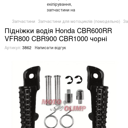
Запчастини
Запчастини для мотоциклів (помодельно)
За
Підніжки водія Honda CBR600RR
VFR800 CBR900 CBR1000 чорні
Артикул:
3862
Написати відгук