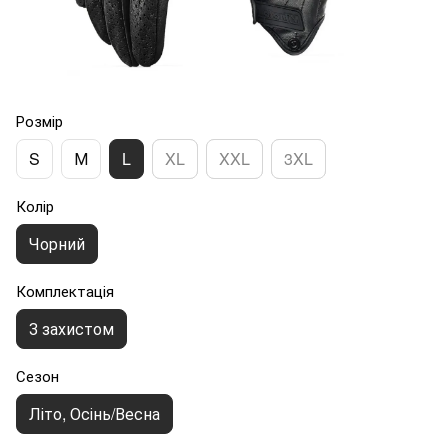
Розмір
S
М
L
XL
XXL
3XL
Колір
Чорний
Комплектація
З захистом
Сезон
Літо, Осінь/Весна