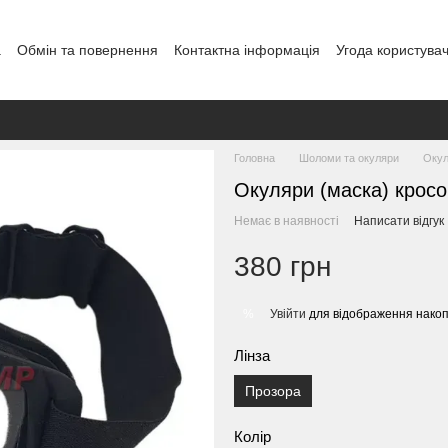
а
Обмін та повернення
Контактна інформація
Угода користува
Головна
Шоломи та окуляри
Окул
Окуляри (маска) кросов
Немає в наявності
Написати відгук
380 грн
Увійти
для відображення накоп
%
Лінза
Прозора
Колір