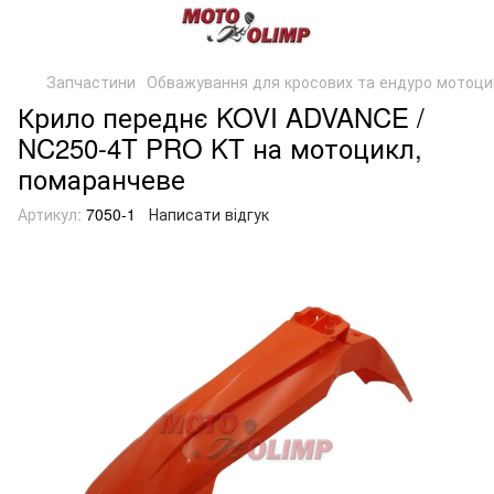
Запчастини
Обважування для кросових та ендуро мотоци
Крило переднє KOVI ADVANCE /
NC250-4T PRO KT на мотоцикл,
помаранчеве
Артикул:
7050-1
Написати відгук