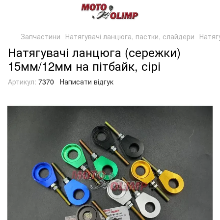
Запчастини
Натягувачі ланцюга, пастки, слайдери
Натяг
Натягувачі ланцюга (сережки)
15мм/12мм на пітбайк, сірі
Артикул:
7370
Написати відгук